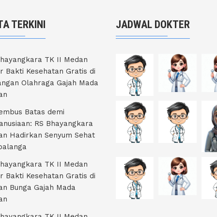
TA TERKINI
JADWAL DOKTER
hayangkara TK II Medan
r Bakti Kesehatan Gratis di
ngan Olahraga Gajah Mada
an
embus Batas demi
nusiaan: RS Bhayangkara
an Hadirkan Senyum Sehat
ibalanga
hayangkara TK II Medan
r Bakti Kesehatan Gratis di
an Bunga Gajah Mada
an
hayangkara TK II Medan