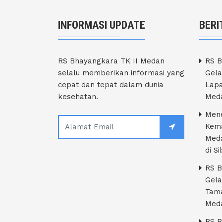
INFORMASI UPDATE
BERI
RS Bhayangkara TK II Medan
RS B
selalu memberikan informasi yang
Gela
cepat dan tepat dalam dunia
Lapa
kesehatan.
Med
Men
Kema
Med
di S
RS B
Gela
Tam
Med
RS B