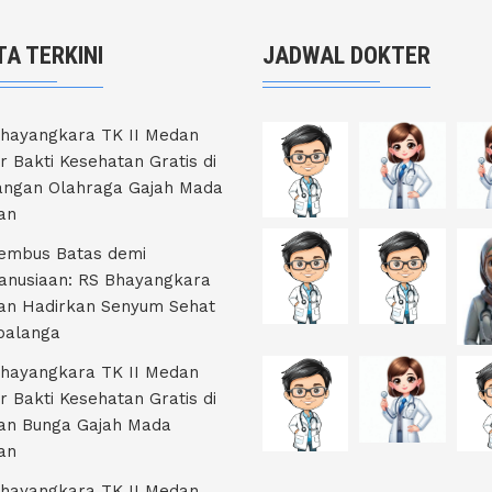
TA TERKINI
JADWAL DOKTER
hayangkara TK II Medan
r Bakti Kesehatan Gratis di
ngan Olahraga Gajah Mada
an
embus Batas demi
nusiaan: RS Bhayangkara
an Hadirkan Senyum Sehat
ibalanga
hayangkara TK II Medan
r Bakti Kesehatan Gratis di
an Bunga Gajah Mada
an
hayangkara TK II Medan