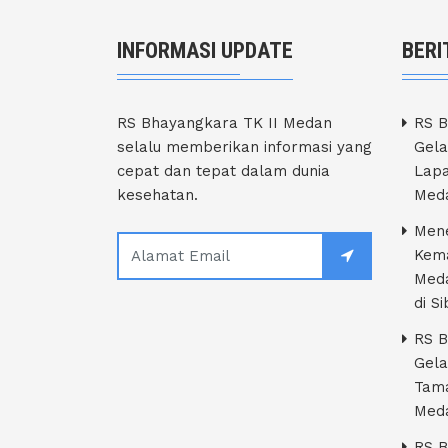
INFORMASI UPDATE
BERI
RS Bhayangkara TK II Medan
RS B
selalu memberikan informasi yang
Gela
cepat dan tepat dalam dunia
Lapa
kesehatan.
Med
Men
Kema
Med
di S
RS B
Gela
Tam
Med
RS B